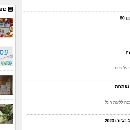
כתב
 80
ה
ועל פ"ת
 נפתחת
נה לליגת העל
ודו 2023