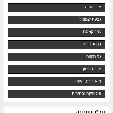
אור יהודה
גבעת שמואל
כפר קאסם
דת ומסורת
גני תקווה
יהוד-מונסון
מ.א. דרום השרון
פוליטיקה ובחירות
נדל"ן ותחבורה