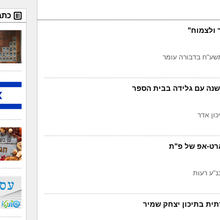
כתב
 ולצמוח"
שע"ח בדבורה עומר
נה עם גלידה בבית הספר
ון אדר
רט-אפ של פ"ת
נ"ע רעות
ית בתיכון יצחק שמיר