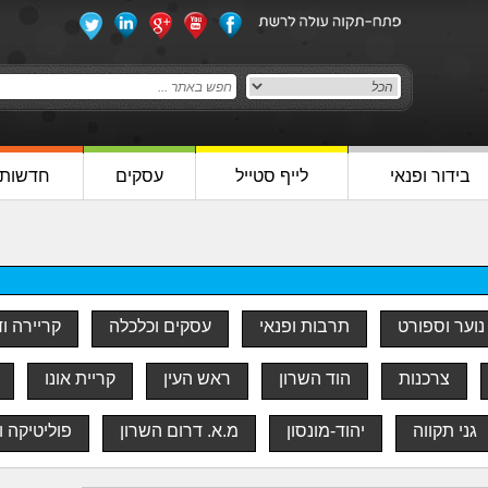
בידור ופנאי
לייף סטייל
עסקים
חדשות
נוער וספורט
תרבות ופנאי
עסקים וכלכלה
קריירה ו
צרכנות
הוד השרון
ראש העין
קריית אונו
גני תקווה
יהוד-מונסון
מ.א. דרום השרון
פוליטיקה ו