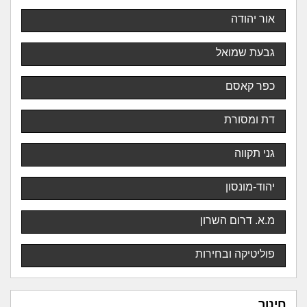
אור יהודה
גבעת שמואל
כפר קאסם
דת ומסורת
גני תקווה
יהוד-מונסון
מ.א. דרום השרון
פוליטיקה ובחירות
חינוך