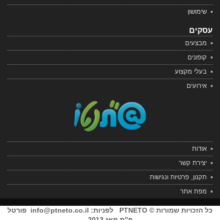
שימושון
עסקים
מבצעים
קופונים
בעלי מקצוע
אירועים
אודות
יצירת קשר
תקנון, פרטיות ונגישות
מפת אתר
כל הזכויות שמורות © PTNETO לפניות:
info@ptneto.co.il
פורטל
פ"ת מאז 2013