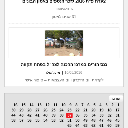
צעדת פ"ת 2016 לזכר הנספים באסון הבונים
13/05/2016
31 שנים לאסון
כנס הורים במרכז ההכנה לצה"ל בפתח תקווה
10/05/2016
|
מיכל גולן
לקראת יום הזיכרון ויום העצמאות – סיפור אישי
קודם
16
15
14
13
12
11
10
9
8
7
6
5
4
3
2
1
30
29
28
27
26
25
24
23
22
21
20
19
18
17
44
43
42
41
40
39
38
37
36
35
34
33
32
31
58
57
56
55
54
53
52
51
50
49
48
47
46
45
65
64
63
62
61
60
59