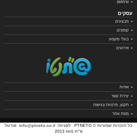
שימושון
עסקים
מבצעים
קופונים
בעלי מקצוע
אירועים
אודות
יצירת קשר
תקנון, פרטיות ונגישות
מפת אתר
כל הזכויות שמורות © PTNETO לפניות:
info@ptneto.co.il
פורטל
פ"ת מאז 2013