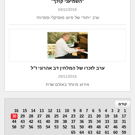
"השמיעני קולך"
04/12/2016
ערב ייחודי של פיוט מוסיקלי-ספרותי
ערב לזכרו של המלחין דב אהרוני ז"ל
29/11/2016
אירוע מיוחד באולם שרת
קודם
16
15
14
13
12
11
10
9
8
7
6
5
4
3
2
1
30
29
28
27
26
25
24
23
22
21
20
19
18
17
44
43
42
41
40
39
38
37
36
35
34
33
32
31
58
57
56
55
54
53
52
51
50
49
48
47
46
45
65
64
63
62
61
60
59