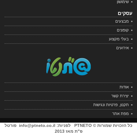
שימושון
עסקים
מבצעים
קופונים
בעלי מקצוע
אירועים
אודות
יצירת קשר
תקנון, פרטיות ונגישות
מפת אתר
כל הזכויות שמורות © PTNETO לפניות:
info@ptneto.co.il
פורטל
פ"ת מאז 2013