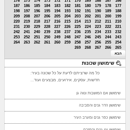
176
175
174
173
172
171
170
169
168
167
166
187
186
185
184
183
182
181
180
179
178
177
198
197
196
195
194
193
192
191
190
189
188
209
208
207
206
205
204
203
202
201
200
199
220
219
218
217
216
215
214
213
212
211
210
231
230
229
228
227
226
225
224
223
222
221
242
241
240
239
238
237
236
235
234
233
232
253
252
251
250
249
248
247
246
245
244
243
264
263
262
261
260
259
258
257
256
255
254
269
268
267
266
265
הבא
שימושון שכונות
כל מה שרציתם לדעת על כל שכונה בעיר:
חדשות, עסקים, אירועים, מבצעים ועוד...
שימושון אם המושבות ונווה גן
שימושון הדר גנים והסביבה
שימושון כפר גנים ומערב העיר
שימושון עין גנים והמזרח