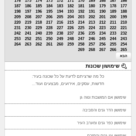
176
175
174
173
172
171
170
169
168
167
166
187
186
185
184
183
182
181
180
179
178
177
198
197
196
195
194
193
192
191
190
189
188
209
208
207
206
205
204
203
202
201
200
199
220
219
218
217
216
215
214
213
212
211
210
231
230
229
228
227
226
225
224
223
222
221
242
241
240
239
238
237
236
235
234
233
232
253
252
251
250
249
248
247
246
245
244
243
264
263
262
261
260
259
258
257
256
255
254
269
268
267
266
265
הבא
שימושון שכונות
כל מה שרציתם לדעת על כל שכונה בעיר:
חדשות, עסקים, אירועים, מבצעים ועוד...
שימושון אם המושבות ונווה גן
שימושון הדר גנים והסביבה
שימושון כפר גנים ומערב העיר
שימושון עין גנים והמזרח