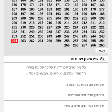
165
164
163
162
161
160
159
158
157
156
155
176
175
174
173
172
171
170
169
168
167
166
187
186
185
184
183
182
181
180
179
178
177
198
197
196
195
194
193
192
191
190
189
188
209
208
207
206
205
204
203
202
201
200
199
220
219
218
217
216
215
214
213
212
211
210
231
230
229
228
227
226
225
224
223
222
221
242
241
240
239
238
237
236
235
234
233
232
253
252
251
250
249
248
247
246
245
244
243
264
263
262
261
260
259
258
257
256
255
254
269
268
267
266
265
הבא
שימושון שכונות
כל מה שרציתם לדעת על כל שכונה בעיר:
חדשות, עסקים, אירועים, מבצעים ועוד...
שימושון אם המושבות ונווה גן
שימושון הדר גנים והסביבה
שימושון כפר גנים ומערב העיר