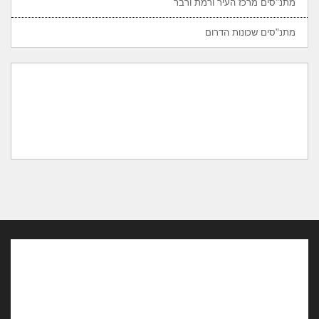
מתנ"סים מרכז העיר ורמת ורבר
מתנ"סים שכונות הדרום