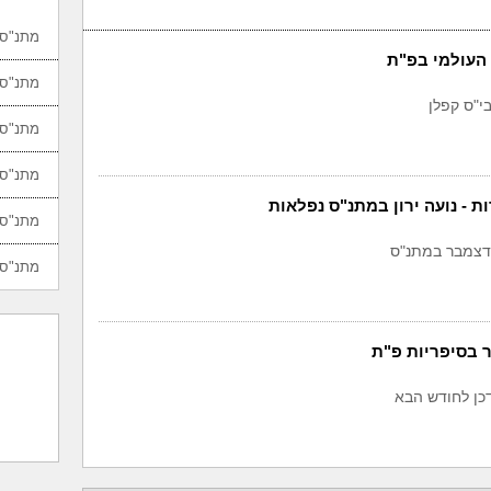
מתנ"סי
 העולמי בפ"ת
מתנ"סי
י"ס קפלן
מתנ"סי
מתנ"סי
ת - נועה ירון במתנ"ס נפלאות
מתנ"סי
-דצמבר במתנ"ס
מתנ"סי
 בסיפריות פ"ת
דכן לחודש הבא