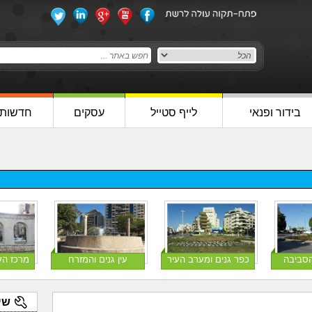
בידור ופנאי
לייף סטייל
עסקים
חדשות
הסביבה
כפר גנים ומערב העיר
עין גנים והמזרח
מרכז הע
שי