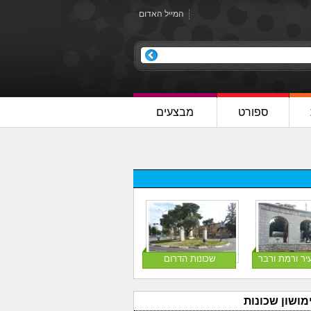
המייל האדום
ספורט
מבצעים
יר ורמת ורבר
שכונות הדרום
מושון שכונות