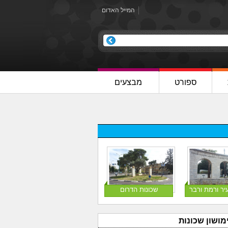
המייל האדום
ספורט
מבצעים
יר ורמת ורבר
שכונות הדרום
מושון שכונות