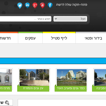
בידור ופנאי
לייף סטייל
עסקים
חדשות
הסביבה
כפר גנים ומערב העיר
עין גנים והמזרח
מרכז הע
שי