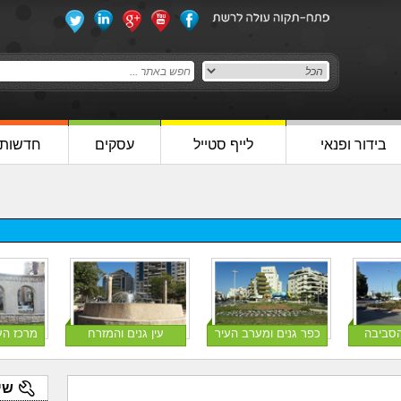
בידור ופנאי
לייף סטייל
עסקים
חדשות
הסביבה
כפר גנים ומערב העיר
עין גנים והמזרח
מרכז הע
שי