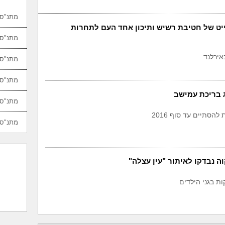
מתנ"סי
יט של חטיבת רשיש ותיכון אחד העם לתחרות
מתנ"סי
אירלנד
מתנ"סי
מתנ"סי
 בריכת עמישב
מתנ"סי
להסתיים עד סוף 2016
מתנ"סי
ה נבדקו לאיתור "עין עצלה"
ת בגני הילדים