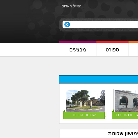
המייל האדום
ספורט
מבצעים
יר ורמת ורבר
שכונות הדרום
מושון שכונות