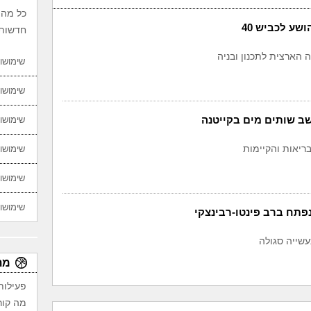
כל מה 
שע לכביש 40
חדשות,
הארצית לתכנון ובניה
שימושון
שימושון
ב שותים מים בקייטנה
שימושון
יאות והקיימות
שימושון
שימושון
שימושון
פתח ברב פינטו-רבינצקי
עשייה סגולה
מת
פעילות
מה קור