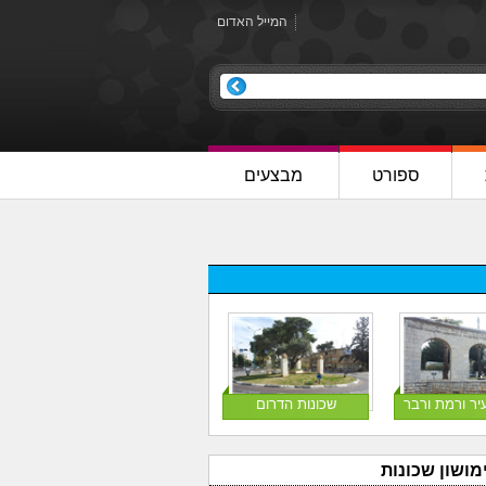
המייל האדום
ספורט
מבצעים
יר ורמת ורבר
שכונות הדרום
מושון שכונות