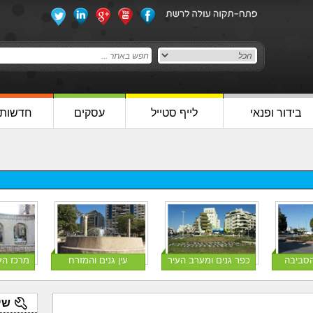
בידור ופנאי
לייף סטייל
עסקים
חדשות
הסביבה
כפר גנים ומערב העיר
עין גנים והמזרח
מרכז הע
שי