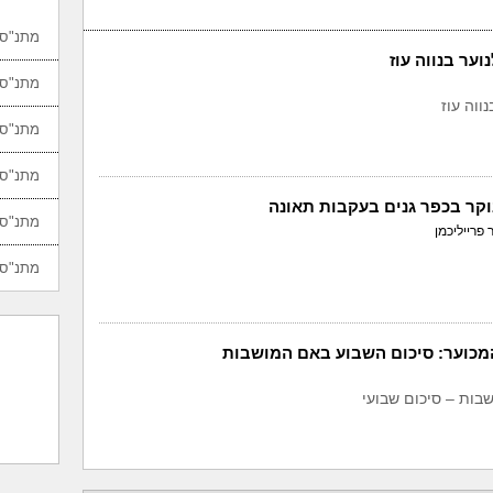
מתנ"סי
וער בנווה עוז
מתנ"סי
ווה עוז
מתנ"סי
מתנ"סי
קר בכפר גנים בעקבות תאונה
מתנ"סי
 פרייליכמן
מתנ"סי
המכוער: סיכום השבוע באם המושבות
בות – סיכום שבועי