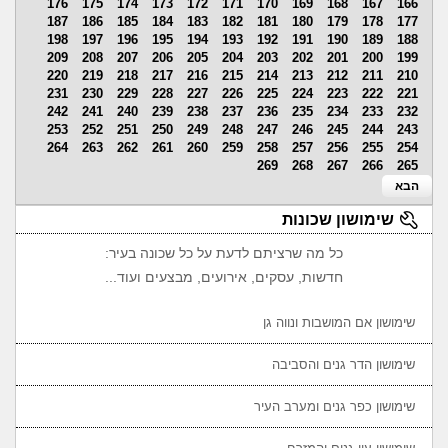
176
175
174
173
172
171
170
169
168
167
166
187
186
185
184
183
182
181
180
179
178
177
198
197
196
195
194
193
192
191
190
189
188
209
208
207
206
205
204
203
202
201
200
199
220
219
218
217
216
215
214
213
212
211
210
231
230
229
228
227
226
225
224
223
222
221
242
241
240
239
238
237
236
235
234
233
232
253
252
251
250
249
248
247
246
245
244
243
264
263
262
261
260
259
258
257
256
255
254
269
268
267
266
265
הבא
שימושון שכונות
כל מה שרציתם לדעת על כל שכונה בעיר:
חדשות, עסקים, אירועים, מבצעים ועוד...
שימושון אם המושבות ונווה גן
שימושון הדר גנים והסביבה
שימושון כפר גנים ומערב העיר