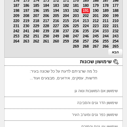
176
175
174
173
172
171
170
169
168
167
166
187
186
185
184
183
182
181
180
179
178
177
198
197
196
195
194
193
192
191
190
189
188
209
208
207
206
205
204
203
202
201
200
199
220
219
218
217
216
215
214
213
212
211
210
231
230
229
228
227
226
225
224
223
222
221
242
241
240
239
238
237
236
235
234
233
232
253
252
251
250
249
248
247
246
245
244
243
264
263
262
261
260
259
258
257
256
255
254
269
268
267
266
265
הבא
שימושון שכונות
כל מה שרציתם לדעת על כל שכונה בעיר:
חדשות, עסקים, אירועים, מבצעים ועוד...
שימושון אם המושבות ונווה גן
שימושון הדר גנים והסביבה
שימושון כפר גנים ומערב העיר
שימושון עין גנים והמזרח