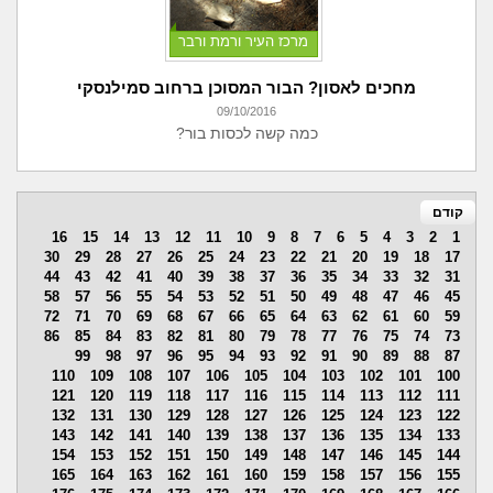
מרכז העיר ורמת ורבר
מחכים לאסון? הבור המסוכן ברחוב סמילנסקי
09/10/2016
כמה קשה לכסות בור?
קודם
16
15
14
13
12
11
10
9
8
7
6
5
4
3
2
1
30
29
28
27
26
25
24
23
22
21
20
19
18
17
44
43
42
41
40
39
38
37
36
35
34
33
32
31
58
57
56
55
54
53
52
51
50
49
48
47
46
45
72
71
70
69
68
67
66
65
64
63
62
61
60
59
86
85
84
83
82
81
80
79
78
77
76
75
74
73
99
98
97
96
95
94
93
92
91
90
89
88
87
110
109
108
107
106
105
104
103
102
101
100
121
120
119
118
117
116
115
114
113
112
111
132
131
130
129
128
127
126
125
124
123
122
143
142
141
140
139
138
137
136
135
134
133
154
153
152
151
150
149
148
147
146
145
144
165
164
163
162
161
160
159
158
157
156
155