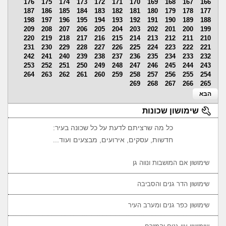
176
175
174
173
172
171
170
169
168
167
166
187
186
185
184
183
182
181
180
179
178
177
198
197
196
195
194
193
192
191
190
189
188
209
208
207
206
205
204
203
202
201
200
199
220
219
218
217
216
215
214
213
212
211
210
231
230
229
228
227
226
225
224
223
222
221
242
241
240
239
238
237
236
235
234
233
232
253
252
251
250
249
248
247
246
245
244
243
264
263
262
261
260
259
258
257
256
255
254
269
268
267
266
265
הבא
שימושון שכונות
כל מה שרציתם לדעת על כל שכונה בעיר:
חדשות, עסקים, אירועים, מבצעים ועוד...
שימושון אם המושבות ונווה גן
שימושון הדר גנים והסביבה
שימושון כפר גנים ומערב העיר