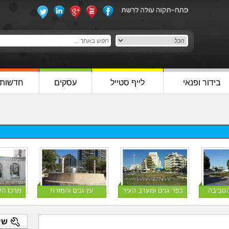
בידור ופנאי
לייף סטייל
עסקים
חדשות
הסביבה
כפר גנים ומערב העיר
עין גנים והמזרח
מרכז הע
שי