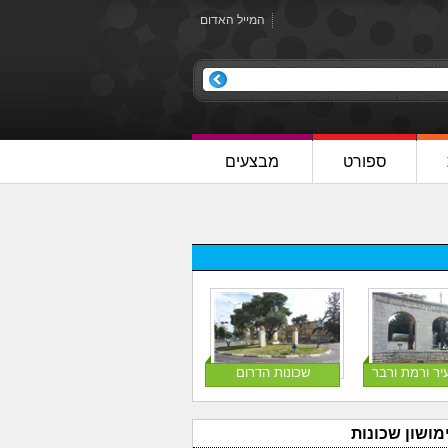
המייל האדום
ספורט
מבצעים
יר ורמת ורבר
שכונות הדרום
מושון שכונות