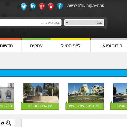
בידור ופנאי
לייף סטייל
עסקים
חדשות
הסביבה
כפר גנים ומערב העיר
עין גנים והמזרח
מרכז הע
שי