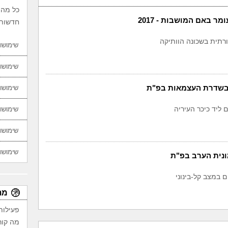
כל מה 
מר באם המושבות - 2017
חדשות,
תית בשכונה הוותיקה
שימושון
שימושון
ן בשדרת העצמאות בפ"ת
שימושון
ליד כיכר העיריה
שימושון
שימושון
שימושון
ם במצב קל-בינוני
מת
פעילות
מה קור