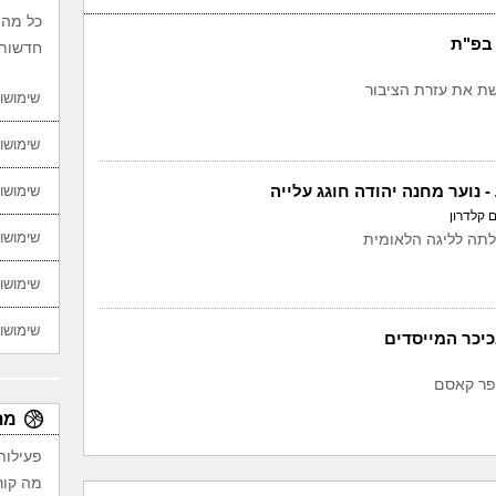
כל מה 
בפ"ת
חדשות,
 את עזרת הציבור
שימושון
שימושון
- נוער מחנה יהודה חוגג עלייה
שימושון
ם קלדרון
שימושון
לתה לליגה הלאומית
שימושון
שימושון
יכר המייסדים
פר קאסם
מת
פעילות
מה קור