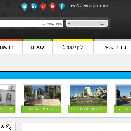
בידור ופנאי
לייף סטייל
עסקים
חדשות
הסביבה
כפר גנים ומערב העיר
עין גנים והמזרח
מרכז הע
שי