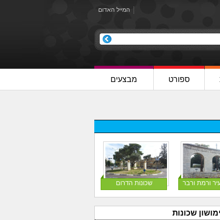
המייל האדום
ספורט
מבצעים
יר ורמת ורבר
שכונות הדרום
מושון שכונות