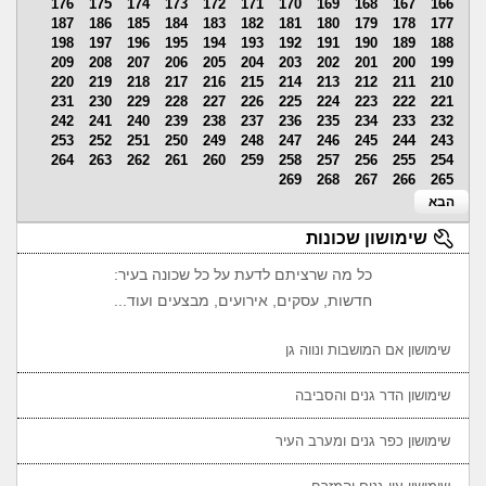
176
175
174
173
172
171
170
169
168
167
166
187
186
185
184
183
182
181
180
179
178
177
198
197
196
195
194
193
192
191
190
189
188
209
208
207
206
205
204
203
202
201
200
199
220
219
218
217
216
215
214
213
212
211
210
231
230
229
228
227
226
225
224
223
222
221
242
241
240
239
238
237
236
235
234
233
232
253
252
251
250
249
248
247
246
245
244
243
264
263
262
261
260
259
258
257
256
255
254
269
268
267
266
265
הבא
שימושון שכונות
כל מה שרציתם לדעת על כל שכונה בעיר:
חדשות, עסקים, אירועים, מבצעים ועוד...
שימושון אם המושבות ונווה גן
שימושון הדר גנים והסביבה
שימושון כפר גנים ומערב העיר