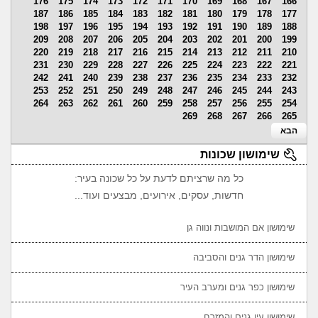
176
175
174
173
172
171
170
169
168
167
166
187
186
185
184
183
182
181
180
179
178
177
198
197
196
195
194
193
192
191
190
189
188
209
208
207
206
205
204
203
202
201
200
199
220
219
218
217
216
215
214
213
212
211
210
231
230
229
228
227
226
225
224
223
222
221
242
241
240
239
238
237
236
235
234
233
232
253
252
251
250
249
248
247
246
245
244
243
264
263
262
261
260
259
258
257
256
255
254
269
268
267
266
265
הבא
שימושון שכונות
כל מה שרציתם לדעת על כל שכונה בעיר:
חדשות, עסקים, אירועים, מבצעים ועוד...
שימושון אם המושבות ונווה גן
שימושון הדר גנים והסביבה
שימושון כפר גנים ומערב העיר
שימושון עין גנים והמזרח