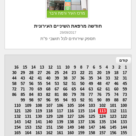
מרכז העיר ורמת ורבר
חודשה מרפאת השיניים העירונית
29/09/2017
תספק שירותים לכל תושבי פ"ת
קודם
16
15
14
13
12
11
10
9
8
7
6
5
4
3
2
1
30
29
28
27
26
25
24
23
22
21
20
19
18
17
44
43
42
41
40
39
38
37
36
35
34
33
32
31
58
57
56
55
54
53
52
51
50
49
48
47
46
45
72
71
70
69
68
67
66
65
64
63
62
61
60
59
86
85
84
83
82
81
80
79
78
77
76
75
74
73
99
98
97
96
95
94
93
92
91
90
89
88
87
110
109
108
107
106
105
104
103
102
101
100
121
120
119
118
117
116
115
114
113
112
111
132
131
130
129
128
127
126
125
124
123
122
143
142
141
140
139
138
137
136
135
134
133
154
153
152
151
150
149
148
147
146
145
144
165
164
163
162
161
160
159
158
157
156
155