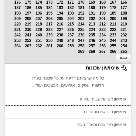
176
175
174
173
172
171
170
169
168
167
166
187
186
185
184
183
182
181
180
179
178
177
198
197
196
195
194
193
192
191
190
189
188
209
208
207
206
205
204
203
202
201
200
199
220
219
218
217
216
215
214
213
212
211
210
231
230
229
228
227
226
225
224
223
222
221
242
241
240
239
238
237
236
235
234
233
232
253
252
251
250
249
248
247
246
245
244
243
264
263
262
261
260
259
258
257
256
255
254
269
268
267
266
265
הבא
שימושון שכונות
כל מה שרציתם לדעת על כל שכונה בעיר:
חדשות, עסקים, אירועים, מבצעים ועוד...
שימושון אם המושבות ונווה גן
שימושון הדר גנים והסביבה
שימושון כפר גנים ומערב העיר