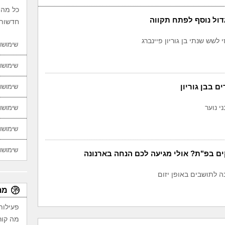
כל מה 
גדול נוסף לפתח תקווה
חדשות,
 לשש שנתי בן גוריון פיינברג
שימושון
שימושון
ם בבן גוריון
שימושון
י נוער
שימושון
שימושון
שימושון
ם בפ"ת? אולי מגיעה לכם הנחה בארנונה
ה לתושבים באופן יזום
מת
פעילות
מה קור