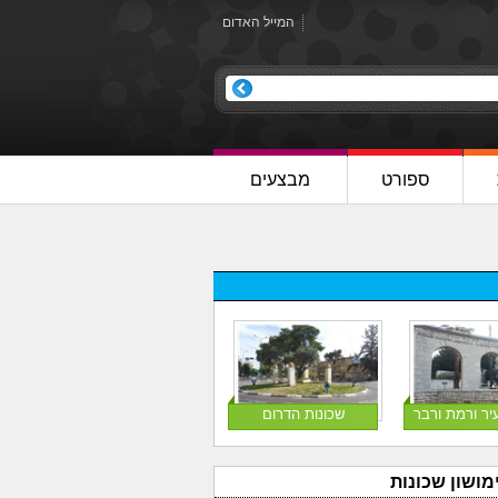
המייל האדום
ספורט
מבצעים
יר ורמת ורבר
שכונות הדרום
מושון שכונות