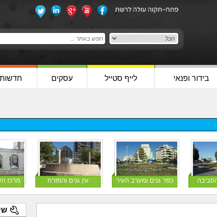
בידור ופנאי
לייף סטייל
עסקים
חדשות
הסביבה
כפר גנים ומערב העיר
עין גנים והמזרח
מרכז הע
שי