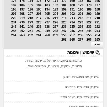
176
175
174
173
172
171
170
169
168
167
166
187
186
185
184
183
182
181
180
179
178
177
198
197
196
195
194
193
192
191
190
189
188
209
208
207
206
205
204
203
202
201
200
199
220
219
218
217
216
215
214
213
212
211
210
231
230
229
228
227
226
225
224
223
222
221
242
241
240
239
238
237
236
235
234
233
232
253
252
251
250
249
248
247
246
245
244
243
264
263
262
261
260
259
258
257
256
255
254
269
268
267
266
265
הבא
שימושון שכונות
כל מה שרציתם לדעת על כל שכונה בעיר:
חדשות, עסקים, אירועים, מבצעים ועוד...
שימושון אם המושבות ונווה גן
שימושון הדר גנים והסביבה
שימושון כפר גנים ומערב העיר