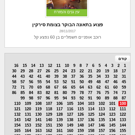
עין גנים והמזרח
פצוע בתאונה הבוקר בצומת סירקין
28/11/2017
רוכב אופניים חשמליים בן 60 נפצע קל
קודם
16
15
14
13
12
11
10
9
8
7
6
5
4
3
2
1
30
29
28
27
26
25
24
23
22
21
20
19
18
17
44
43
42
41
40
39
38
37
36
35
34
33
32
31
58
57
56
55
54
53
52
51
50
49
48
47
46
45
72
71
70
69
68
67
66
65
64
63
62
61
60
59
86
85
84
83
82
81
80
79
78
77
76
75
74
73
99
98
97
96
95
94
93
92
91
90
89
88
87
110
109
108
107
106
105
104
103
102
101
100
121
120
119
118
117
116
115
114
113
112
111
132
131
130
129
128
127
126
125
124
123
122
143
142
141
140
139
138
137
136
135
134
133
154
153
152
151
150
149
148
147
146
145
144
165
164
163
162
161
160
159
158
157
156
155