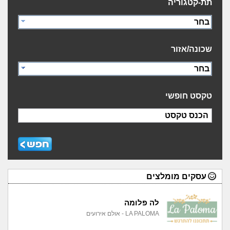
תת-קטגוריה
בחר
שכונה/אזור
בחר
טקסט חופשי
הכנס טקסט
עסקים מומלצים
לה פלומה
LA PALOMA - אולם אירועים