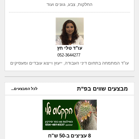
החלקות, צבע, גוונים ועוד
עו"ד טלי חץ
052-3644277
עו"ד המתמחה בתחום דיני העבודה, ייעוץ וייצוג עובדים ומעסיקים
מבצעים שווים בפ”ת
לכל המבצעים...
8 עציצים ב-50 ש"ח