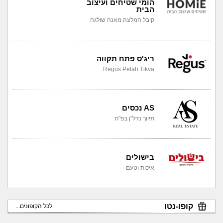
הומי שטיחים ועיצוב
הבית
קיבל המלצה מאנה שולגה
ריג'ס פתח תקווה
Regus Petah Tikva
AS נכסים
תיווך נדל"ן בפ"ת
בישולים
איכות וטעם
קופו-נטו
לכל הקופונים...