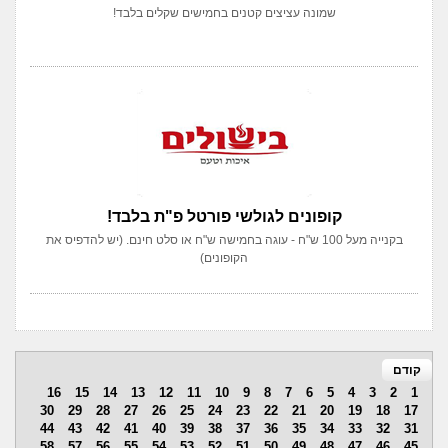
שמונה עציצים קטנים בחמישים שקלים בלבד!
קופונים לגולשי פורטל פ"ת בלבד!
בקנייה מעל 100 ש"ח - עוגה בחמישה ש"ח או סלט חינם. (יש להדפיס את
הקופונים)
קודם
16
15
14
13
12
11
10
9
8
7
6
5
4
3
2
1
30
29
28
27
26
25
24
23
22
21
20
19
18
17
44
43
42
41
40
39
38
37
36
35
34
33
32
31
58
57
56
55
54
53
52
51
50
49
48
47
46
45