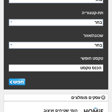
תת-קטגוריה
בחר
שכונה/אזור
בחר
טקסט חופשי
הכנס טקסט
עסקים מומלצים
הומי שטיחים ועיצוב