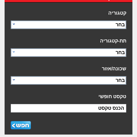
קטגוריה
בחר
תת-קטגוריה
בחר
שכונה/אזור
בחר
טקסט חופשי
הכנס טקסט