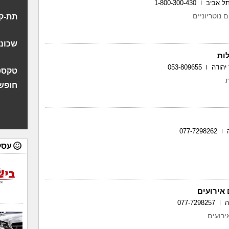
1-800-300-430
 נוטריוניים
תת-ק
שכונה
לות
053-809655
טקסט
ת
חופש
077-7298262
עסק
אירועים
077-7298257
ירועים