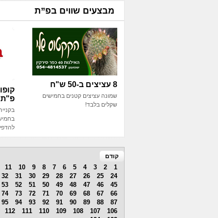
מבצעים שווים בפ”ת
8 עציצים ב-50 ש"ח
קופו
שמונה עציצים קטנים בחמישים
פ"ת 
שקלים בלבד!
בחמישה
להדפיס
קודם
11
10
9
8
7
6
5
4
3
2
1
32
31
30
29
28
27
26
25
24
53
52
51
50
49
48
47
46
45
74
73
72
71
70
69
68
67
66
95
94
93
92
91
90
89
88
87
112
111
110
109
108
107
106