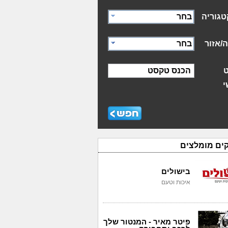
טגוריה
בחר
/אזור
בחר
הכנס טקסט
י
ים מומלצים
בישולים
איכות וטעם
פיטר מאיר - המנטור שלך