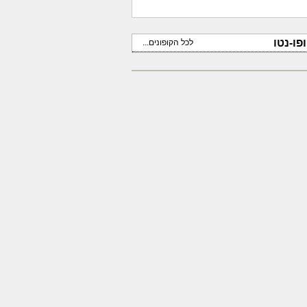
פו-נטו
לכל הקופונים...