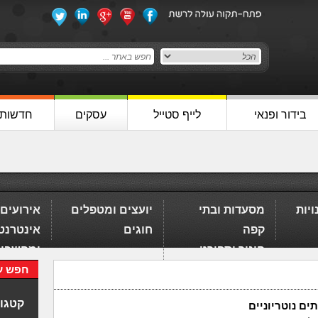
בידור ופנאי
לייף סטייל
עסקים
חדשות
ויות
מסעדות ובתי
יועצים ומטפלים
אירועים
קפה
חוגים
אינטרנט
חינוך וספורט
ומחשבי
חפש ע
קטגור
ים נוטריוניים