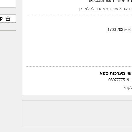
052-4491044
קו
1700-703-503
- שי מערכות ספא
0507777519
קוזי