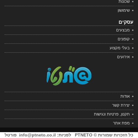
שכונות
שימושון
עסקים
מבצעים
קופונים
בעלי מקצוע
אירועים
אודות
יצירת קשר
תקנון, פרטיות ונגישות
מפת אתר
כל הזכויות שמורות © PTNETO לפניות:
info@ptneto.co.il
פורטל