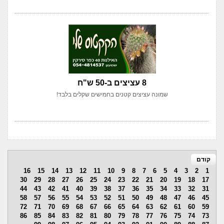
8 עציצים ב-50 ש"ח
שמונה עציצים קטנים בחמישים שקלים בלבד!
קודם
16
15
14
13
12
11
10
9
8
7
6
5
4
3
2
1
30
29
28
27
26
25
24
23
22
21
20
19
18
17
44
43
42
41
40
39
38
37
36
35
34
33
32
31
58
57
56
55
54
53
52
51
50
49
48
47
46
45
72
71
70
69
68
67
66
65
64
63
62
61
60
59
86
85
84
83
82
81
80
79
78
77
76
75
74
73