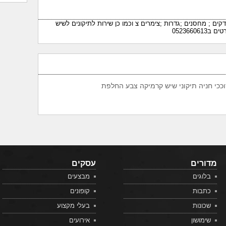
קים ; מחסנים ;גדרות ;צימרים צ וכמו כן שירות לתיקונים לשיש
0523660
וככי חניה תיקוני שיש קרמיקה צבע החלפת
מדורים
עסקים
בלוגים
מבצעים
כתבות
קופונים
שכונות
בעלי מקצוע
שימושון
אירועים