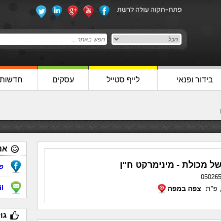
בידור ופנאי
לייף סטייל
עסקים
חדשות
אנ
 של מכולת - מינימרקט ח"ן
פ
05026
il
צפה במפה
גו