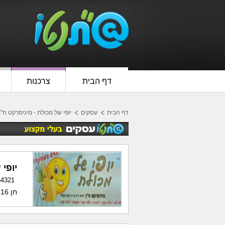
דף הבית
צרכנות
דף הבית
עסקים
יופי של מכולת - מינימרקט ח"ן
יופי
54321
חן 16, פ"ת