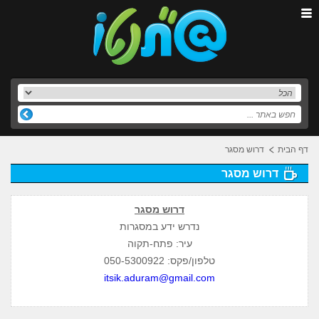
דף הבית
דרוש מסגר
דרוש מסגר
דרוש מסגר
נדרש ידע במסגרות
עיר: פתח-תקוה
טלפון/פקס: 050-5300922
itsik.aduram@gmail.com